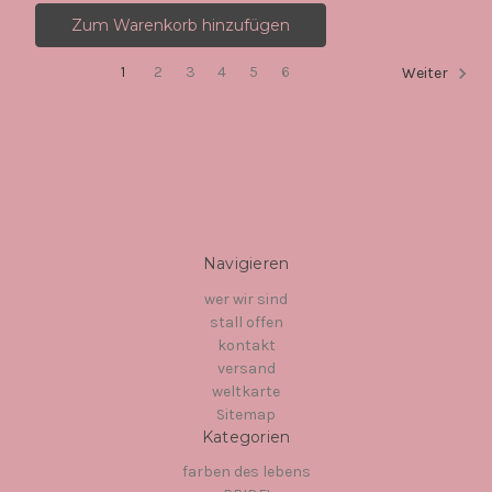
Zum Warenkorb hinzufügen
1
2
3
4
5
6
Weiter
Navigieren
wer wir sind
stall offen
kontakt
versand
weltkarte
Sitemap
Kategorien
farben des lebens