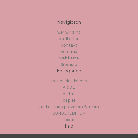
Navigieren
wer wir sind
stall offen
kontakt
versand
weltkarte
Sitemap
Kategorien
farben des lebens
PRIDE!
metall
papier
unikate aus porzellan & resin
SONDEREDITION
textil
Info
Hinter dem Chor 1