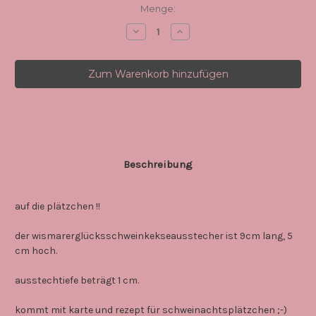
Aktueller
Menge:
Lagerbestand:
Menge
Menge
von
von
wismarergluecksschweinkeksausstec
wismarergluecksschweinkek
verringern
erhöhen
Beschreibung
auf die plätzchen !!
der wismarerglücksschweinkekseausstecher ist 9cm lang, 5
cm hoch.
ausstechtiefe beträgt 1 cm.
kommt mit karte und rezept für schweinachtsplätzchen ;-)