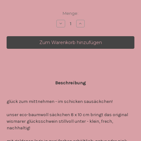
Aktueller
Menge:
Lagerbestand:
Menge
Menge
von
von
baumwollsäckchen-
baumwollsäckchen-
pink,
pink,
fürs
fürs
original
original
wismarer
wismarer
glücksschwein
glücksschwein
verringern
erhöhen
Beschreibung
glück zum mittnehmen - im schicken sausäckchen!
unser eco-baumwoll säckchen 8 x 10 cm bringt das original
wismarer glücksschwein stillvoll unter - klein, frech,
nachhaltig!