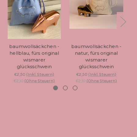
baumwollsäckchen -
baumwollsäckchen -
d
hellblau, fürs original
natur, fürs original
wismarer
wismarer
glücksschwein
glücksschwein
€2,50
(Inkl. Steuern)
€2,50
(Inkl. Steuern)
€2,10
(Ohne Steuern)
€2,10
(Ohne Steuern)