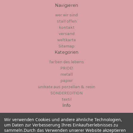
Navigieren
wer wir sind
stall offen
kontakt
versand
weltkarte
Sitemap
Kategorien
farben des lebens
PRIDE!
metall
papier
unikate aus porzellan & resin
SONDEREDITION
textil
Info
Hinter dem Chor 1
Wir verwenden Cookies und andere ähnliche Technologien,
23966
um Daten zur Verbesserung Ihres Einkaufserlebnisses zu
Wismar
sammeln.
Durch das Verwenden unserer Website akzeptieren