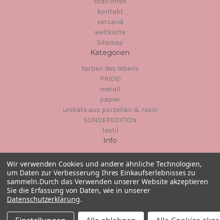
stall offen
kontakt
versand
weltkarte
Sitemap
Kategorien
farben des lebens
PRIDE!
metall
papier
unikate aus porzellan & resin
SONDEREDITION
textil
Info
Hinter dem Chor 1
Wir verwenden Cookies und andere ähnliche Technologien,
23966
um Daten zur Verbesserung Ihres Einkaufserlebnisses zu
Wismar
sammeln.
Durch das Verwenden unserer Website akzeptieren
Sie die Erfassung von Daten, wie in unserer
Datenschutzerklärung
.
© 2026 Das Wismarer Glücksschwein