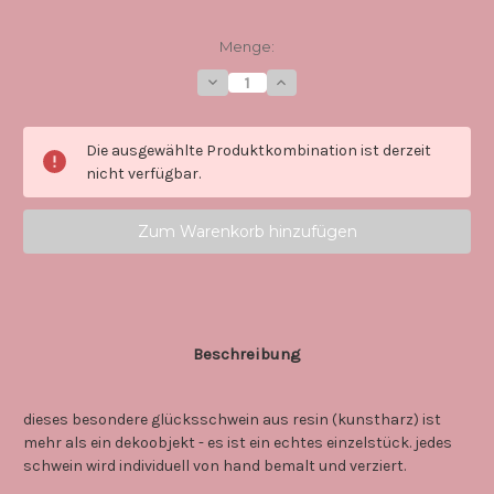
Aktueller
Menge:
Lagerbestand:
Menge
Menge
von
von
0044
0044
schweinezeit
schweinezeit
/
/
Die ausgewählte Produktkombination ist derzeit
pink
pink
-
-
nicht verfügbar.
unikat
unikat
aus
aus
resin
resin
verringern
erhöhen
Beschreibung
dieses besondere glücksschwein aus resin (kunstharz) ist
mehr als ein dekoobjekt - es ist ein echtes einzelstück. jedes
schwein wird individuell von hand bemalt und verziert.