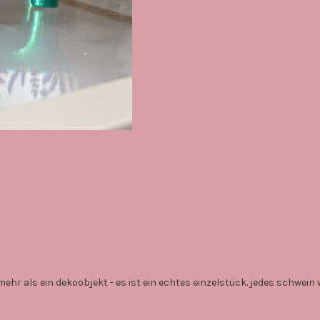
unikat
unikat
aus
aus
porzellan
porzellan
verringern
erhöhen
hr als ein dekoobjekt - es ist ein echtes einzelstück. jedes schwein w