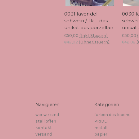
0031 lavendel
0030 l
schwein / lila - das
schwein
unikat aus porzellan
unikat
€50,00
(Inkl. Steuern)
€50,00
€42,02
(Ohne Steuern)
€42,02
(
Navigieren
Kategorien
wer wir sind
farben des lebens
stall offen
PRIDE!
kontakt
metall
versand
papier