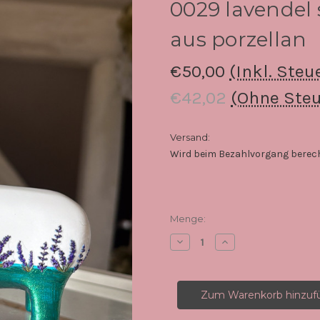
0029 lavendel 
aus porzellan
€50,00
(Inkl. Steu
€42,02
(Ohne Steu
Versand:
Wird beim Bezahlvorgang berec
Aktueller
Menge:
Lagerbestand:
Menge
Menge
von
von
0029
0029
lavendel
lavendel
schwein
schwein
/
/
grün
grün
-
-