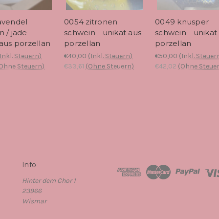
avendel
0054 zitronen
0049 knusper
 / jade -
schwein - unikat aus
schwein - unikat
 aus porzellan
porzellan
porzellan
(Inkl. Steuern)
€40,00
(Inkl. Steuern)
€50,00
(Inkl. Steuer
Ohne Steuern)
€33,61
(Ohne Steuern)
€42,02
(Ohne Steue
Info
Hinter dem Chor 1
23966
Wismar