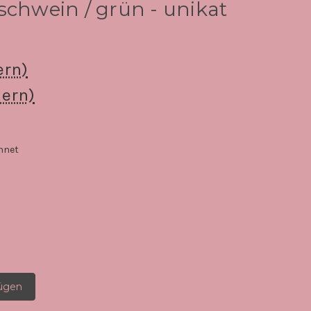
schwein / grün - unikat
ern)
ern)
hnet