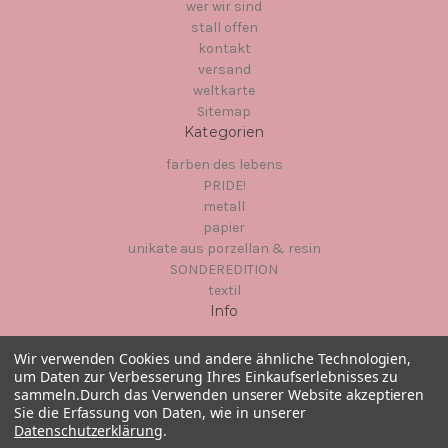
wer wir sind
stall offen
kontakt
versand
weltkarte
Sitemap
Kategorien
farben des lebens
PRIDE!
metall
papier
unikate aus porzellan & resin
SONDEREDITION
textil
Info
Hinter dem Chor 1
Wir verwenden Cookies und andere ähnliche Technologien,
23966
um Daten zur Verbesserung Ihres Einkaufserlebnisses zu
Wismar
sammeln.
Durch das Verwenden unserer Website akzeptieren
Sie die Erfassung von Daten, wie in unserer
Datenschutzerklärung
.