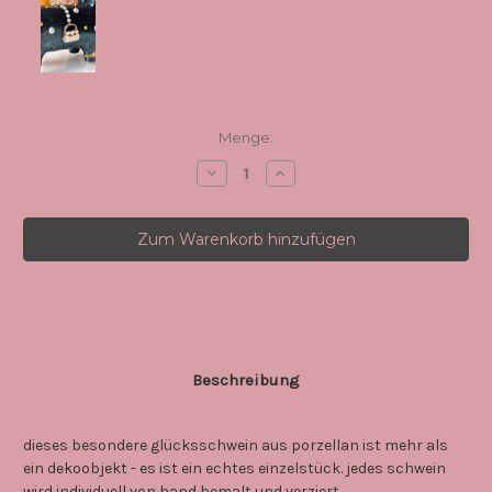
Aktueller
Menge:
Lagerbestand:
Menge
Menge
von
von
0001
0001
madame
madame
chic
chic
/schwarz
/schwarz
-
-
blau
blau
-
-
unikat
unikat
aus
aus
porzellan
porzellan
verringern
erhöhen
Beschreibung
dieses besondere glücksschwein aus porzellan ist mehr als
ein dekoobjekt - es ist ein echtes einzelstück. jedes schwein
wird individuell von hand bemalt und verziert.