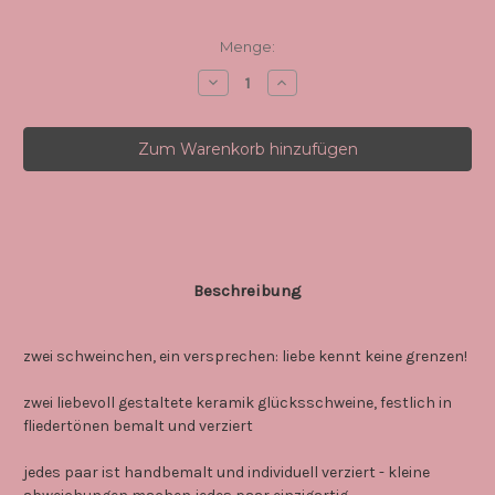
Aktueller
Menge:
Lagerbestand:
Menge
Menge
von
von
0076
0076
brautpaar
brautpaar
mrs
mrs
&
&
mrs
mrs
-
-
das
das
unikat
unikat
aus
aus
keramik
keramik
verringern
erhöhen
Beschreibung
zwei schweinchen, ein versprechen: liebe kennt keine grenzen!
zwei liebevoll gestaltete keramik glücksschweine, festlich in
fliedertönen bemalt und verziert
jedes paar ist handbemalt und individuell verziert - kleine