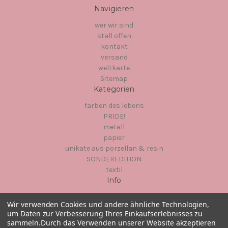
Navigieren
wer wir sind
stall offen
kontakt
versand
weltkarte
Sitemap
Kategorien
farben des lebens
PRIDE!
metall
papier
unikate aus porzellan & resin
SONDEREDITION
textil
Info
Hinter dem Chor 1
Wir verwenden Cookies und andere ähnliche Technologien,
23966
um Daten zur Verbesserung Ihres Einkaufserlebnisses zu
Wismar
sammeln.
Durch das Verwenden unserer Website akzeptieren