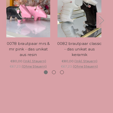
0078 brautpaar mrs &
0082 brautpaar classic
00
mr pink - das unikat
- das unikat aus
aus resin
keramik
€80,00
(Inkl. Steuern)
€80,00
(Inkl. Steuern)
€67,23
(Ohne Steuern)
€67,23
(Ohne Steuern)